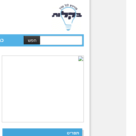
כת
תפריט