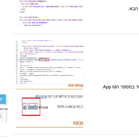
הבא.
החליפו את המילה APPID בקוד במספר הApp Id
יכ