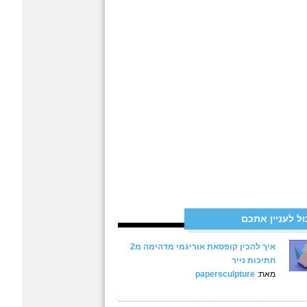
ול לעניין אתכם
איך להכין קופסאת אוריגמי מדהימה מ2
חתיכות נייר
מאת:
papersculpture