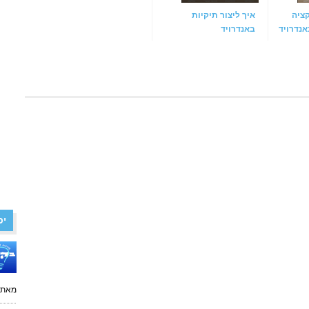
ציה
איך ליצור תיקיות
נדרויד
באנדרויד
יכ
מאת: