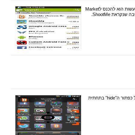
הדבר הראשון שאתם צריכים לעשות הוא להכנס לMarket
קראת ShootMe.
הריצו את האפליקציה ולחצו על כפתור ה"hide" בתחתית